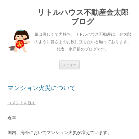
リトルハウス不動産金太郎
ブログ
気は優しくて力持ち。リトルハウス不動産は、金太郎
のように皆さまのお役に立ちたいと願っております。
代表 水戸部のブログです。
コ
メニュー
ン
テ
ン
ツ
へ
マンション火災について
ス
キ
ッ
プ
コメントを残す
近年
国内、海外においてマンション火災が増えています。