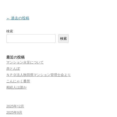
投
←
過去の投稿
稿
検索
ナ
検索
ビ
ゲ
ー
最近の投稿
シ
マンション火災について
赤とんぼ
ョ
ＮＰＯ法人秋田県マンション管理士会より
ン
こんにゃく番所
相続人は誰か
2025年12月
2025年9月