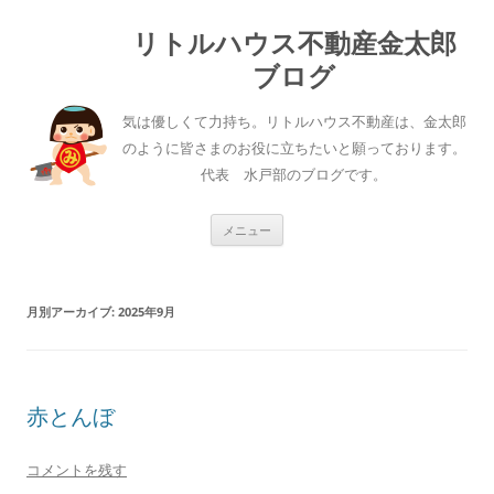
リトルハウス不動産金太郎
ブログ
気は優しくて力持ち。リトルハウス不動産は、金太郎
のように皆さまのお役に立ちたいと願っております。
代表 水戸部のブログです。
コ
メニュー
ン
テ
ン
ツ
へ
月別アーカイブ:
2025年9月
ス
キ
ッ
プ
赤とんぼ
コメントを残す