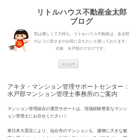
リトルハウス不動産金太郎
ブログ
気は優しくて力持ち。リトルハウス不動産は、金太郎
のように皆さまのお役に立ちたいと願っております。
代表 水戸部のブログです。
コ
メニュー
ン
テ
ン
ツ
へ
アキタ・マンション管理サポートセンター：
ス
キ
水戸部マンション管理士事務所のご案内
ッ
プ
マンション管理組合の運営サポートは、現場経験豊富なマンシ
ョン管理士にお任せください！
東日本大震災により、仙台市のマンションも、建物に大きな被