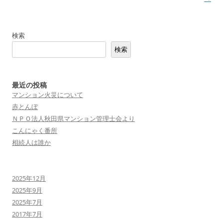
ナ
ビ
検索
ゲ
検索
ー
シ
ョ
最近の投稿
マンション火災について
ン
赤とんぼ
ＮＰＯ法人秋田県マンション管理士会より
こんにゃく番所
相続人は誰か
2025年12月
2025年9月
2025年7月
2017年7月