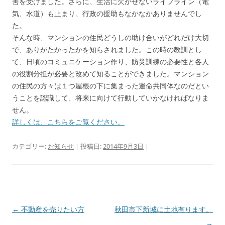
害を受けました。さらに、生活に欠かせないライフライン（電
気、水道）も止まり、行政の援助もなかなかありませんでし
た。
そんな時、マンションの住民どうしの助け合いがどれだけ大切
で、ありがたかったかを知らされました。この時の教訓とし
て、日頃のコミュニケーション作り、防災訓練の必要性と各人
の役割分担が必要と改めて知ることができました。マンション
の住民の方々は１つ屋根の下に集まった運命共同体なのだとい
うことを認識して、将来に向けて行動していかなければなりま
せん。
詳しくは、こちらをご覧ください。
カテゴリー:
お知らせ
| 投稿日:
2014年9月3日
|
投
←
不動産を売りたい方
秋田市下新城に土地有ります。
稿
→